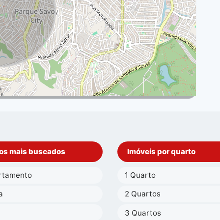
os mais buscados
Imóveis por quarto
rtamento
1 Quarto
a
2 Quartos
a
3 Quartos