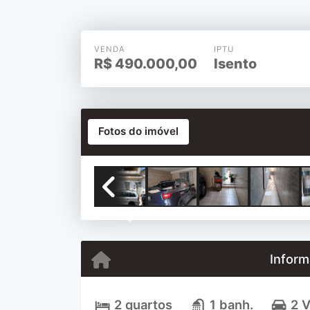
VENDA
IPTU
R$
490.000,00
Isento
Fotos do imóvel
Previous
Inform
2 quartos
1 banh.
2 