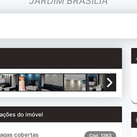
JARDIM BRASILIA
Next
ações do imóvel
Vagas cobertas
Cód.
1283