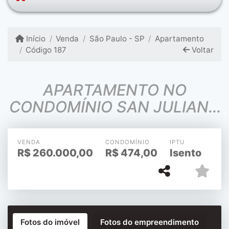
Início
Venda
São Paulo - SP
Apartamento
Código 187
Voltar
APARTAMENTO NO
CONDOMÍNIO SAN JULIANO
- SEM PLANEJADOS
DOCUMENTAÇÃO OK.
VENDA
CONDOMÍNIO
IPTU
R$
260.000,00
R$
474,00
Isento
Fotos do imóvel
Fotos do empreendimento