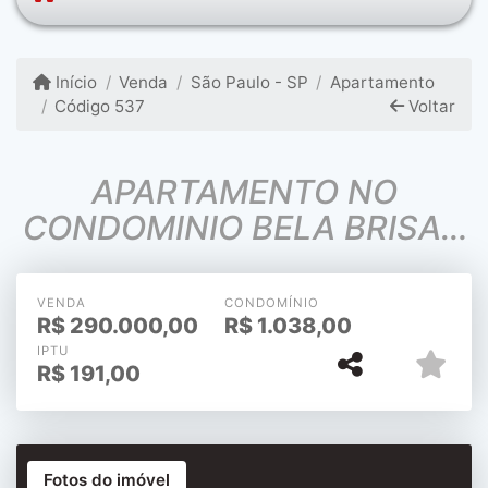
Início
Venda
São Paulo - SP
Apartamento
Código 537
Voltar
APARTAMENTO NO
CONDOMINIO BELA BRISA -
PLANJEADO - ACEITA
PERMUTA.
VENDA
CONDOMÍNIO
R$
290.000,00
R$
1.038,00
IPTU
R$
191,00
Fotos do imóvel