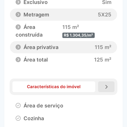
Exclusivo
Sim
Metragem
5X25
Área
115 m²
construída
R$ 1.304,35/m²
Área privativa
115 m²
Área total
125 m²
Características do imóvel
Área de serviço
Cozinha