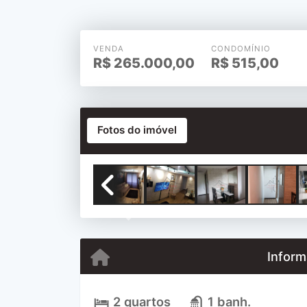
VENDA
CONDOMÍNIO
R$
265.000,00
R$
515,00
Fotos do imóvel
Previous
Inform
2 quartos
1 banh.