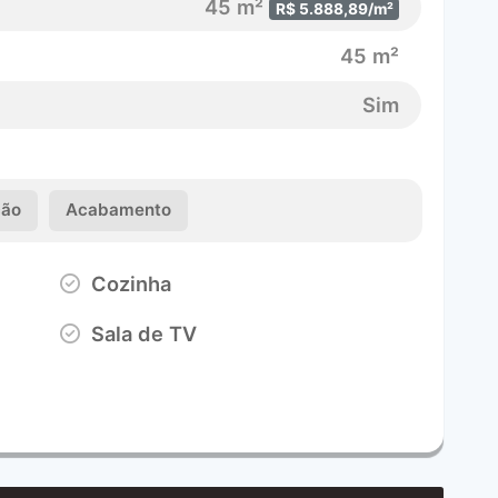
45 m²
R$ 5.888,89/m²
45 m²
Sim
ção
Acabamento
Cozinha
Sala de TV