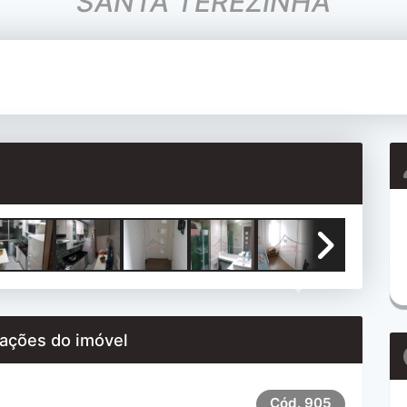
SANTA TEREZINHA
Next
ações do imóvel
Cód.
905