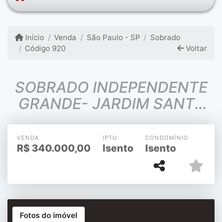
Início
Venda
São Paulo - SP
Sobrado
Código 920
Voltar
SOBRADO INDEPENDENTE
GRANDE- JARDIM SANTA
TEREZINHA - PRONTA P
MORAR
VENDA
IPTU
CONDOMÍNIO
R$
340.000,00
Isento
Isento
Fotos do imóvel