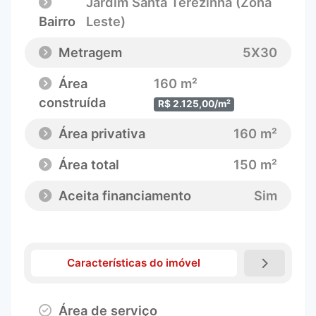
Jardim Santa Terezinha (Zona
Bairro
Leste)
Metragem
5X30
Área
160 m²
construída
R$ 2.125,00/m²
Área privativa
160 m²
Área total
150 m²
Aceita financiamento
Sim
Características do imóvel
Área de serviço