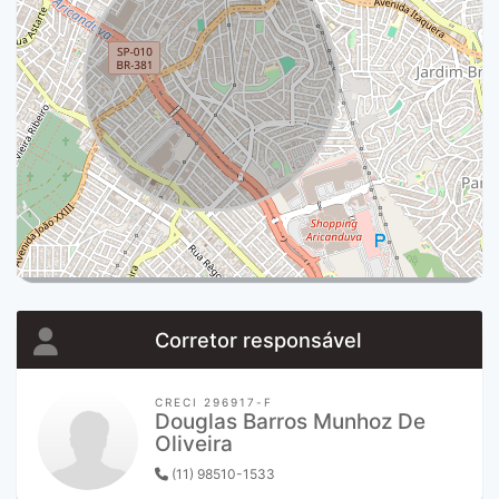
Corretor responsável
CRECI 296917-F
Douglas Barros Munhoz De
Oliveira
(11) 98510-1533