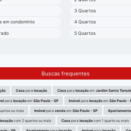
a
3 Quartos
a em condomínio
4 Quartos
rado
5 Quartos
Buscas frequentes
ção
Casa
para
locação
Casa
para
locação
em
Jardim Santa Terezi
vel
para
locação
em
São Paulo - SP
Imóvel
para
locação
em
São Paulo - 
uartos ou mais
Imóvel
para
venda
em
São Paulo - SP
Apartament
locação
com 2 quartos ou mais
Casa
para
locação
com 1 quarto ou mais
aulo - SP
Apartamento
para
locação
Imóvel
para
locação
Ca