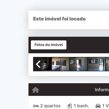
Este imóvel foi locado
Fotos do imóvel
Previous
Inform
2 quartos
1 banh.
1 