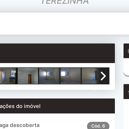
TEREZINHA
Next
ações do imóvel
Vaga descoberta
Cód.
6