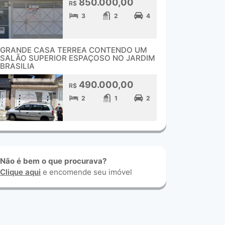
850.000,00
R$
3
2
4
GRANDE CASA TERREA CONTENDO UM
SALÃO SUPERIOR ESPAÇOSO NO JARDIM
BRASILIA
490.000,00
R$
2
1
2
Não é bem o que procurava?
Clique aqui
e encomende seu imóvel