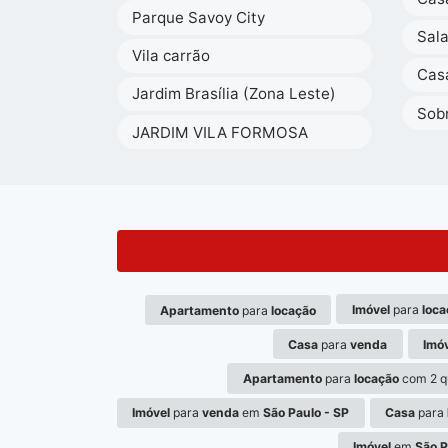
Parque Savoy City
Sal
Vila carrão
Cas
Jardim Brasília (Zona Leste)
Sob
JARDIM VILA FORMOSA
Imóvel
para
loca
Apartamento
para
locação
Casa
para
venda
Imó
Apartamento
para
locação
com 2 q
Imóvel
para
venda
em
São Paulo - SP
Casa
para
Imóvel
em
São P