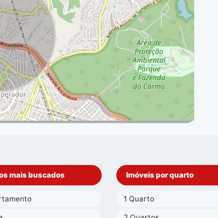
os mais buscados
Imóveis por quarto
rtamento
1 Quarto
a
2 Quartos